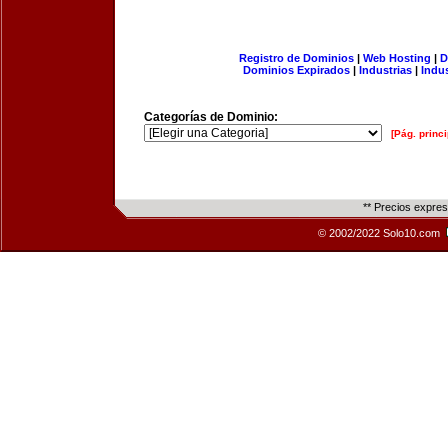
Registro de Dominios
|
Web Hosting
|
D
Dominios Expirados
|
Industrias
|
Indu
Categorías de Dominio:
[Pág. princi
** Precios expre
© 2002/2022 Solo10.com