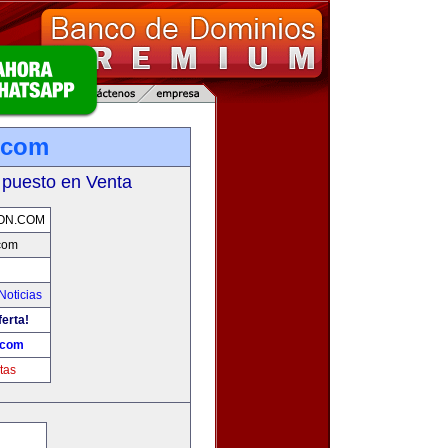
.com
 puesto en Venta
ON.COM
com
Noticias
ferta!
.com
tas