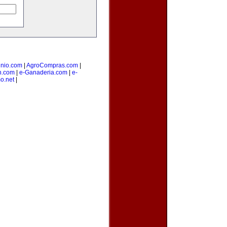
nio.com
|
AgroCompras.com
|
n.com
|
e-Ganaderia.com
|
e-
o.net
|