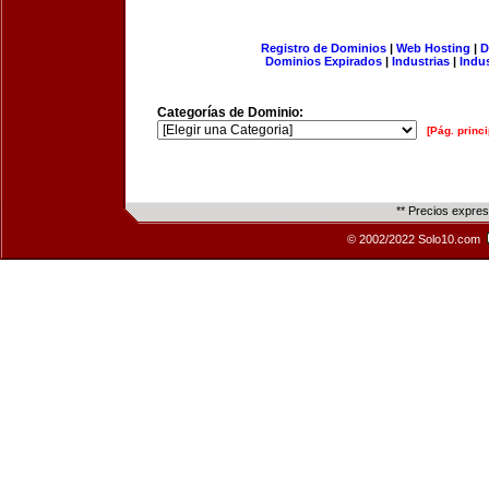
Registro de Dominios
|
Web Hosting
|
D
Dominios Expirados
|
Industrias
|
Indu
Categorías de Dominio:
[Pág. princi
** Precios expre
© 2002/2022 Solo10.com