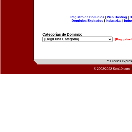
Registro de Dominios
|
Web Hosting
|
D
Dominios Expirados
|
Industrias
|
Indu
Categorías de Dominio:
[Pág. princi
** Precios expre
© 2002/2022 Solo10.com