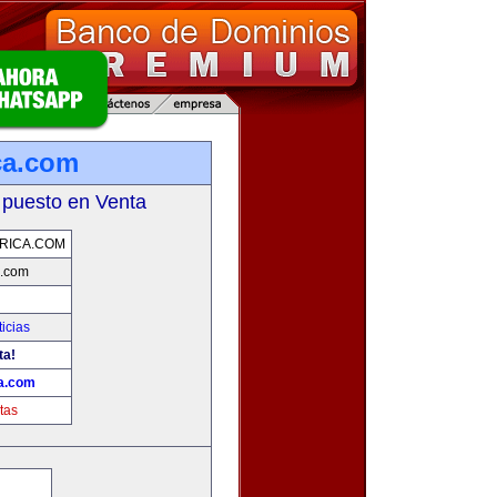
ca.com
 puesto en Venta
RICA.COM
a.com
icias
ta!
ca.com
tas