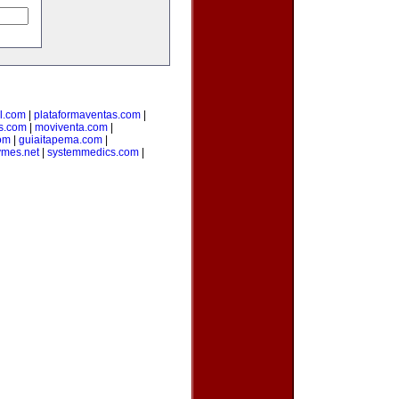
l.com
|
plataformaventas.com
|
s.com
|
moviventa.com
|
com
|
guiaitapema.com
|
ymes.net
|
systemmedics.com
|