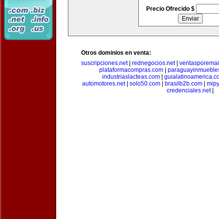
Precio Ofrecido $
Otros dominios en venta:
suscripciones.net
|
rednegocios.net
|
ventasporemai
plataformacompras.com
|
paraguayinmueble
industriaslacteas.com
|
guialatinoamerica.
automotores.net
|
solo50.com
|
brasilb2b.com
|
mip
credenciales.net
|