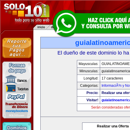
guialatinoameri
El dueño de este dominio lo ha
Mayusculas:
GUIALATINOAME
Minusculas:
guialatinoameric
Longitud:
17 caracteres
Categorias:
InformaciÃ³n y Not
Precio:
Realizar una ofer
Visitar!
guialatinoameri
Serán consideradas ofer
Realizar una Oferta