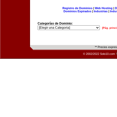
Registro de Dominios
|
Web Hosting
|
D
Dominios Expirados
|
Industrias
|
Indu
Categorías de Dominio:
[Pág. princi
** Precios expre
© 2002/2022 Solo10.com