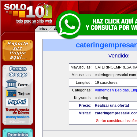
cateringempresar
Vendido!
Mayusculas:
CATERINGEMPRESARI
Minusculas:
cateringempresarial.com
Longitud:
19 caracteres
Categorias:
Alimentos y Bebidas
,
Emp
Keywords:
catering
Precio:
Realizar una oferta!
Visitar!
cateringempresarial.co
Serán consideradas ofer