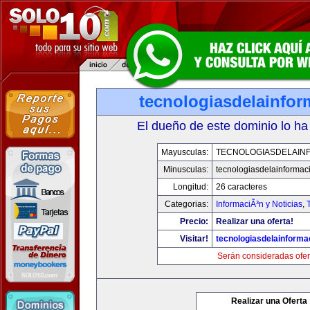
tecnologiasdelainfo
El dueño de este dominio lo ha
Mayusculas:
TECNOLOGIASDELAIN
Minusculas:
tecnologiasdelainformac
Longitud:
26 caracteres
Categorias:
InformaciÃ³n y Noticias
,
Precio:
Realizar una oferta!
Visitar!
tecnologiasdelainforma
Serán consideradas ofer
Realizar una Oferta