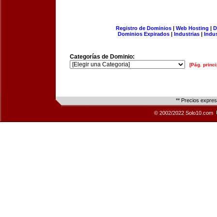
Registro de Dominios
|
Web Hosting
|
D
Dominios Expirados
|
Industrias
|
Indu
Categorías de Dominio:
[Pág. princi
** Precios expre
© 2002/2022 Solo10.com