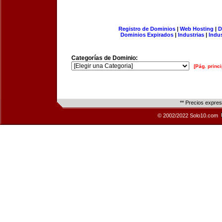
Registro de Dominios
|
Web Hosting
|
D
Dominios Expirados
|
Industrias
|
Indu
Categorías de Dominio:
[Pág. princi
** Precios expre
© 2002/2022 Solo10.com