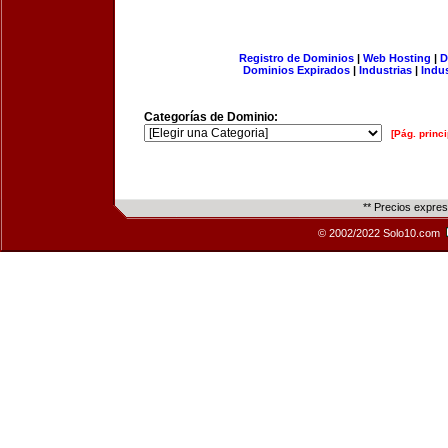
Registro de Dominios
|
Web Hosting
|
D
Dominios Expirados
|
Industrias
|
Indu
Categorías de Dominio:
[Pág. princi
** Precios expre
© 2002/2022 Solo10.com