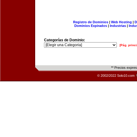
Registro de Dominios
|
Web Hosting
|
D
Dominios Expirados
|
Industrias
|
Indu
Categorías de Dominio:
[Pág. princi
** Precios expre
© 2002/2022 Solo10.com