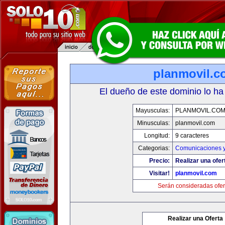
planmovil.c
El dueño de este dominio lo ha
Mayusculas:
PLANMOVIL.CO
Minusculas:
planmovil.com
Longitud:
9 caracteres
Categorias:
Comunicaciones y
Precio:
Realizar una ofer
Visitar!
planmovil.com
Serán consideradas ofer
Realizar una Oferta