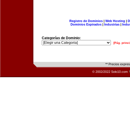
Registro de Dominios
|
Web Hosting
|
D
Dominios Expirados
|
Industrias
|
Indu
Categorías de Dominio:
[Pág. princi
** Precios expre
© 2002/2022 Solo10.com