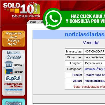
noticiasdiaria
Vendido!
Mayusculas:
NOTICIASDIAR
Minusculas:
noticiasdiarias
Longitud:
15 caracteres
Categorias:
InformaciÃ³n y N
Precio:
Realizar una of
Visitar!
noticiasdiaria
Serán consideradas ofer