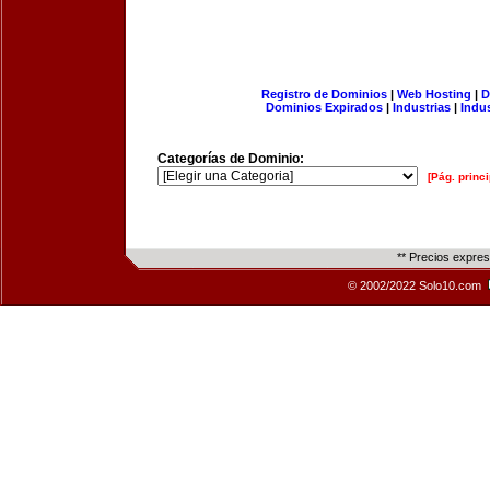
Registro de Dominios
|
Web Hosting
|
D
Dominios Expirados
|
Industrias
|
Indu
Categorías de Dominio:
[Pág. princi
** Precios expre
© 2002/2022 Solo10.com