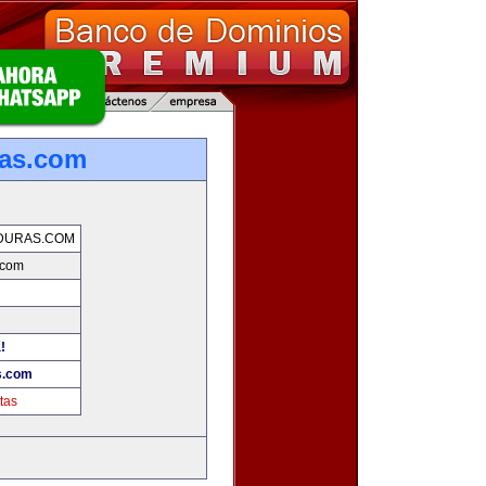
ras.com
DURAS.COM
.com
!
s.com
tas