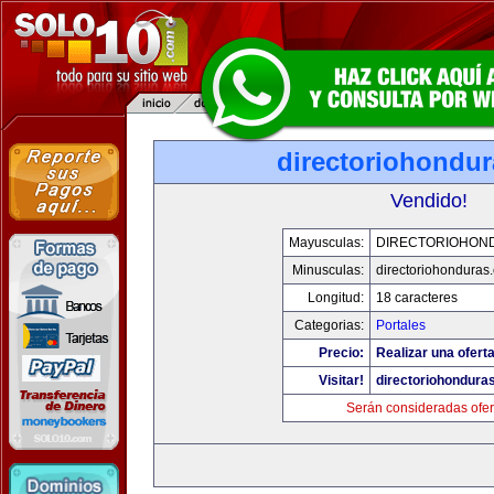
directoriohondu
Vendido!
Mayusculas:
DIRECTORIOHON
Minusculas:
directoriohonduras
Longitud:
18 caracteres
Categorias:
Portales
Precio:
Realizar una oferta
Visitar!
directoriohondura
Serán consideradas ofer