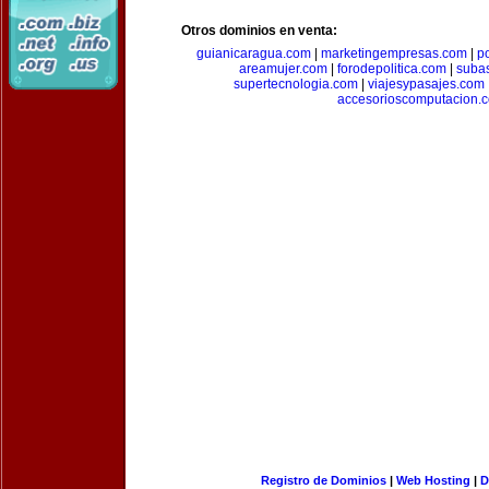
Otros dominios en venta:
guianicaragua.com
|
marketingempresas.com
|
p
areamujer.com
|
forodepolitica.com
|
suba
supertecnologia.com
|
viajesypasajes.com
accesorioscomputacion.
Registro de Dominios
|
Web Hosting
|
D