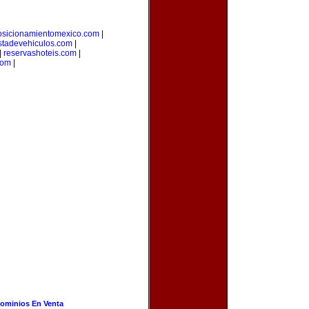
osicionamientomexico.com
|
stadevehiculos.com
|
|
reservashoteis.com
|
com
|
ominios En Venta