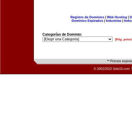
Registro de Dominios
|
Web Hosting
|
D
Dominios Expirados
|
Industrias
|
Indu
Categorías de Dominio:
[Pág. princi
** Precios expre
© 2002/2022 Solo10.com