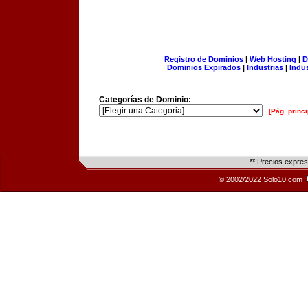
Registro de Dominios
|
Web Hosting
|
D
Dominios Expirados
|
Industrias
|
Indu
Categorías de Dominio:
[Pág. princi
** Precios expre
© 2002/2022 Solo10.com