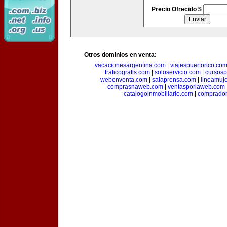
Precio Ofrecido $
Otros dominios en venta:
vacacionesargentina.com
|
viajespuertorico.co
traficogratis.com
|
soloservicio.com
|
cursosp
webenventa.com
|
salaprensa.com
|
lineamuj
comprasnaweb.com
|
ventasporlaweb.com
catalogoinmobiliario.com
|
comprador