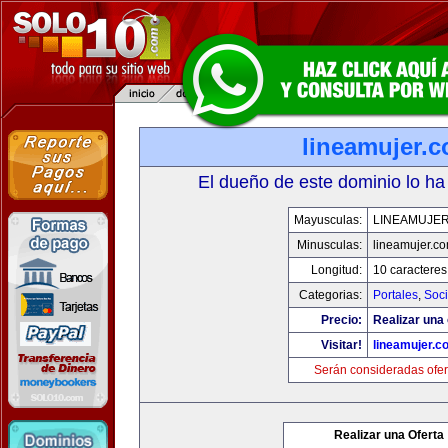
lineamujer.
El dueño de este dominio lo ha
Mayusculas:
LINEAMUJE
Minusculas:
lineamujer.c
Longitud:
10 caracteres
Categorias:
Portales
,
Soc
Precio:
Realizar una 
Visitar!
lineamujer.c
Serán consideradas ofer
Realizar una Oferta