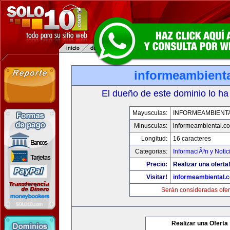
informeambient
El dueño de este dominio lo ha
Mayusculas:
INFORMEAMBIENT
Minusculas:
informeambiental.c
Longitud:
16 caracteres
Categorias:
InformaciÃ³n y Notic
Precio:
Realizar una oferta
Visitar!
informeambiental.
Serán consideradas ofer
Realizar una Oferta