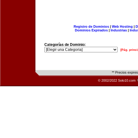
Registro de Dominios
|
Web Hosting
|
D
Dominios Expirados
|
Industrias
|
Indu
Categorías de Dominio:
[Pág. princi
** Precios expre
© 2002/2022 Solo10.com