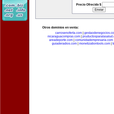
Precio Ofrecido $
Otros dominios en venta:
carrosenoferta.com
|
gestaodenegocios.c
nicaraguacompras.com
|
pruductosparalasalud
areadeporte.com
|
comunidadempresaria.com
guiaderadios.com
|
monetizationtools.com
|
t