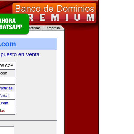
.com
 puesto en Venta
OS.COM
.com
Noticias
ferta!
.com
tas