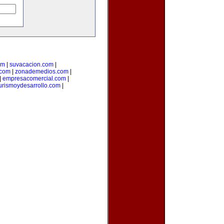
om
|
suvacacion.com
|
.com
|
zonademedios.com
|
|
empresacomercial.com
|
urismoydesarrollo.com
|