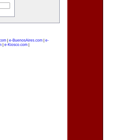
com
|
e-BuenosAires.com
|
e-
m
|
e-Kiosco.com
|