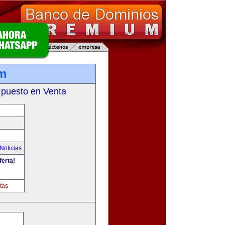
m
 puesto en Venta
M
Noticias
ferta!
tas