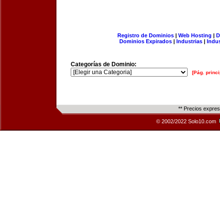
Registro de Dominios
|
Web Hosting
|
D
Dominios Expirados
|
Industrias
|
Indu
Categorías de Dominio:
[Pág. princi
** Precios expre
© 2002/2022 Solo10.com