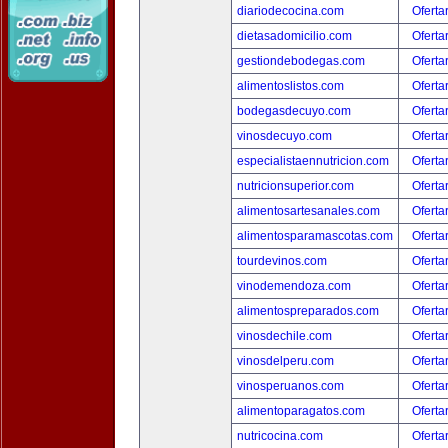
diariodecocina.com
Oferta
dietasadomicilio.com
Oferta
gestiondebodegas.com
Oferta
alimentoslistos.com
Oferta
bodegasdecuyo.com
Oferta
vinosdecuyo.com
Oferta
especialistaennutricion.com
Oferta
nutricionsuperior.com
Oferta
alimentosartesanales.com
Oferta
alimentosparamascotas.com
Oferta
tourdevinos.com
Oferta
vinodemendoza.com
Oferta
alimentospreparados.com
Oferta
vinosdechile.com
Oferta
vinosdelperu.com
Oferta
vinosperuanos.com
Oferta
alimentoparagatos.com
Oferta
nutricocina.com
Oferta