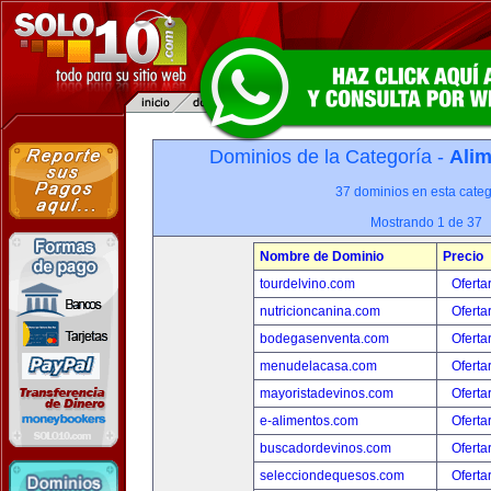
Dominios de la Categoría -
Alim
37 dominios en esta categ
Mostrando 1 de 37
Nombre de Dominio
Precio
tourdelvino.com
Oferta
nutricioncanina.com
Oferta
bodegasenventa.com
Oferta
menudelacasa.com
Oferta
mayoristadevinos.com
Oferta
e-alimentos.com
Oferta
buscadordevinos.com
Oferta
selecciondequesos.com
Oferta