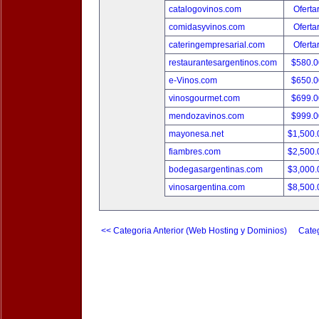
catalogovinos.com
Oferta
comidasyvinos.com
Oferta
cateringempresarial.com
Oferta
restaurantesargentinos.com
$580.
e-Vinos.com
$650.
vinosgourmet.com
$699.
mendozavinos.com
$999.
mayonesa.net
$1,500
fiambres.com
$2,500
bodegasargentinas.com
$3,000
vinosargentina.com
$8,500
<< Categoria Anterior (Web Hosting y Dominios)
Categ