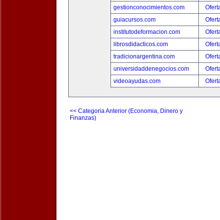
gestionconocimientos.com
Ofert
guiacursos.com
Ofert
institutodeformacion.com
Ofert
librosdidacticos.com
Ofert
tradicionargentina.com
Ofert
universidaddenegocios.com
Ofert
videoayudas.com
Ofert
<< Categoria Anterior (Economia, Dinero y
Finanzas)