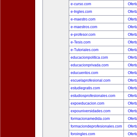
e-curso.com
Ofert
e-Ingles.com
Ofert
e-maestro.com
Ofert
e-maestros.com
Ofert
e-profesor.com
Ofert
e-Tesis.com
Ofert
e-Tutoriales.com
Ofert
educacionpolitica.com
Ofert
educacionprivada.com
Ofert
educuentos.com
Ofert
escuelaprofesional.com
Ofert
estudiegratis.com
Ofert
estudiosprofesionales.com
Ofert
expoeducacion.com
Ofert
expouniversidades.com
Ofert
formacionamedida.com
Ofert
formaciondeprofesionales.com
Ofert
foroingles.com
Ofert