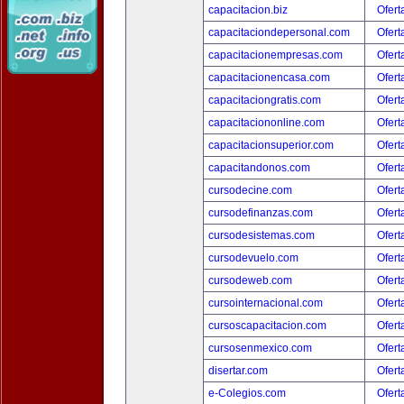
capacitacion.biz
Ofert
capacitaciondepersonal.com
Ofert
capacitacionempresas.com
Ofert
capacitacionencasa.com
Ofert
capacitaciongratis.com
Ofert
capacitaciononline.com
Ofert
capacitacionsuperior.com
Ofert
capacitandonos.com
Ofert
cursodecine.com
Ofert
cursodefinanzas.com
Ofert
cursodesistemas.com
Ofert
cursodevuelo.com
Ofert
cursodeweb.com
Ofert
cursointernacional.com
Ofert
cursoscapacitacion.com
Ofert
cursosenmexico.com
Ofert
disertar.com
Ofert
e-Colegios.com
Ofert