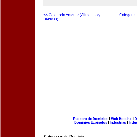
<< Categoria Anterior (Alimentos y
Categoria 
Bebidas)
Registro de Dominios
|
Web Hosting
|
D
Dominios Expirados
|
Industrias
|
Indu
Categorías de Dominio: