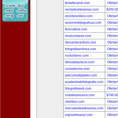
feriartesanal.com
Ofertar
ventadeartesanias.com
$200.0
escribirunlibro.com
Ofertar
sesionesfotograficas.com
Ofertar
forocultura.com
Ofertar
musicompras.com
Ofertar
librosinteractivos.com
Ofertar
fotografiaenlinea.com
Ofertar
rockchileno.com
Ofertar
librosdidacticos.com
Ofertar
cursodecine.com
Ofertar
peliculasdigitales.com
Ofertar
academiadefotografia.com
Ofertar
fotografiaweb.com
Ofertar
clubdelamusica.com
$799.0
minilibro.com
Ofertar
mercadodeartesanias.com
Ofertar
expoartesanal.com
Ofertar