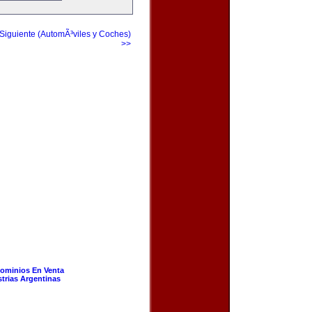
Siguiente (AutomÃ³viles y Coches)
>>
ominios En Venta
strias Argentinas