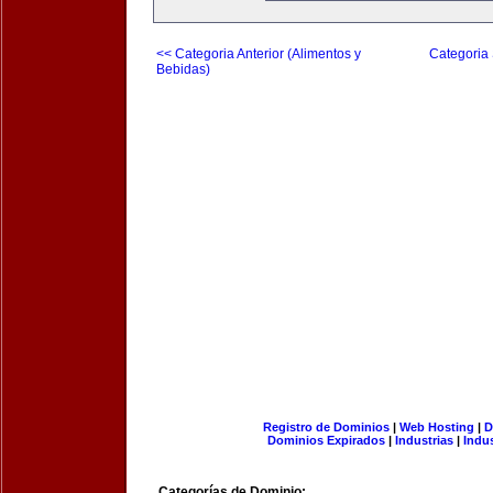
<< Categoria Anterior (Alimentos y
Categoria 
Bebidas)
Registro de Dominios
|
Web Hosting
|
D
Dominios Expirados
|
Industrias
|
Indu
Categorías de Dominio: