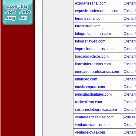
expoartesanal.com
Ofertar
exposiciondemuebles.com
Ofertar
feriartesanal.com
Ofertar
forocultura.com
Ofertar
fotografiaenlinea.com
Ofertar
fotografiaweb.com
Ofertar
impresiondelibros.com
Ofertar
librosdidacticos.com
Ofertar
librosinteractivos.com
Ofertar
mercadodeartesanias.com
Ofertar
minilibro.com
Ofertar
musicompras.com
Ofertar
peliculasdigitales.com
Ofertar
rockchileno.com
Ofertar
sesionesfotograficas.com
Ofertar
ventadeartesanias.com
$200.0
ventadecuadros.com
Ofertar
ventadejoyas.com
Ofertar